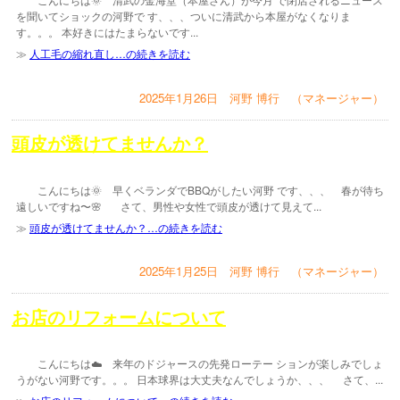
を聞いてショックの河野で す、、、ついに清武から本屋がなくなりま
す。。。 本好きにはたまらないです...
≫
人工毛の縮れ直し…の続きを読む
2025年1月26日 河野 博行 （マネージャー）
頭皮が透けてませんか？
こんにちは🌞 早くベランダでBBQがしたい河野 です、、、 春が待ち
遠しいですね〜🌸 さて、男性や女性で頭皮が透けて見えて...
≫
頭皮が透けてませんか？…の続きを読む
2025年1月25日 河野 博行 （マネージャー）
お店のリフォームについて
こんにちは☁️ 来年のドジャースの先発ローテー ションが楽しみでしょ
うがない河野です。。。 日本球界は大丈夫なんでしょうか、、、 さて、...