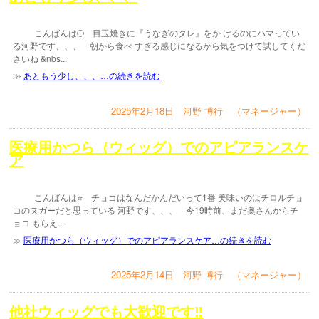
こんばんは🌕 目玉焼きに『うなぎのタレ』をか けるのにハマってい
る河野です、、、 朝から食べ すぎる感じになるから気をつけて試してくだ
さいね &nbs...
≫
あともう少し、、、…の続きを読む
2025年2月18日 河野 博行 （マネージャー）
医療用かつら（ウィッグ）でのアピアランスケ
ア
こんばんは⭐️ チョコはなんだかんだいって1番 美味いのはチロルチョ
コのヌガーだと思っている 河野です、、、 今19時前、まだ奥さんからチ
ョコ もらえ...
≫
医療用かつら（ウィッグ）でのアピアランスケア…の続きを読む
2025年2月14日 河野 博行 （マネージャー）
他社ウィッグでも大歓迎です‼️