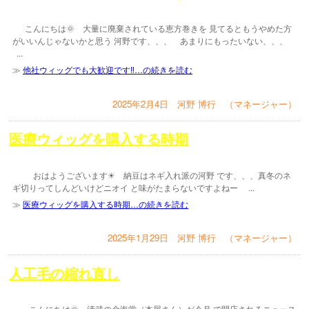
こんにちは🌞 大量に廃棄されている恵方巻きを 見てるともうやめた方
がいいんじゃないかと思う 河野です、、、 あまりにもったいない、、、
...
≫
他社ウィッグでも大歓迎です‼️…の続きを読む
2025年2月4日 河野 博行 （マネージャー）
医療ウィッグを購入する時期
おはようございます☀ 納豆はネギ入れ派の河野 です、、、真冬のネ
ギ切りってしんどいけどニオイ と味がたまらないですよねー ...
≫
医療ウィッグを購入する時期…の続きを読む
2025年1月29日 河野 博行 （マネージャー）
人工毛の縮れ直し
こんにちは🌞 清武の金海堂（本屋さん）が今月 で閉店されるニュース