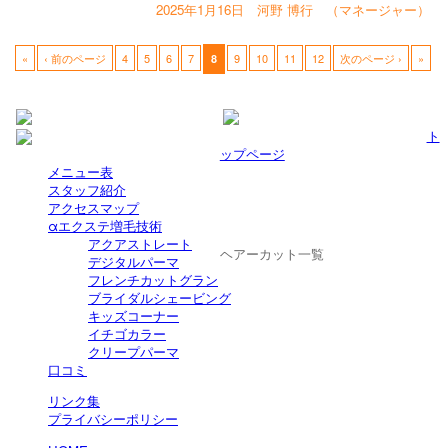
2025年1月16日 河野 博行 （マネージャー）
«
‹ 前のページ
4
5
6
7
9
10
11
12
次のページ ›
»
8
ト
ップページ
メニュー表
スタッフ紹介
アクセスマップ
αエクステ増毛技術
アクアストレート
ヘアーカット一覧
デジタルパーマ
フレンチカットグラン
ブライダルシェービング
キッズコーナー
イチゴカラー
クリープパーマ
口コミ
リンク集
プライバシーポリシー