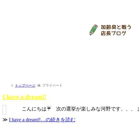
お客様の髪や肌の事を
トップページ
プライベート
I have a dream‼️
こんにちは☔️ 次の選挙が楽しみな河野です、、、 ま
≫
I have a dream‼️…の続きを読む