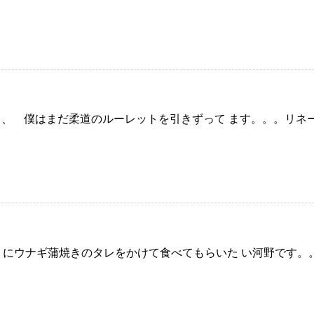
 僕はまだ柔道のルーレットを引きずって ます。。。リネール‼
にウナギ蒲焼きのタレをかけて食べてもらいた い河野です。。。