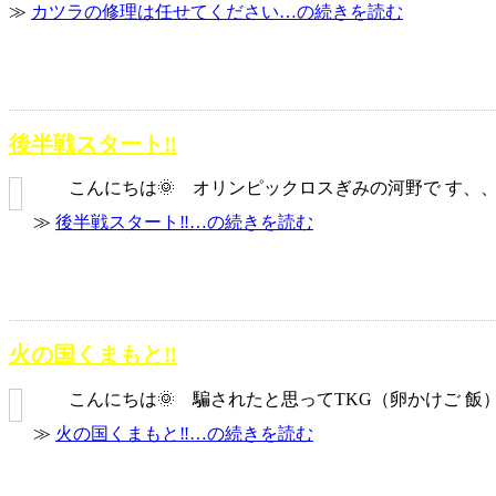
≫
カツラの修理は任せてください…の続きを読む
後半戦スタート‼️
こんにちは🌞 オリンピックロスぎみの河野で す、、、
≫
後半戦スタート‼️…の続きを読む
火の国くまもと‼️
こんにちは🌞 騙されたと思ってTKG（卵かけご 飯）
≫
火の国くまもと‼️…の続きを読む