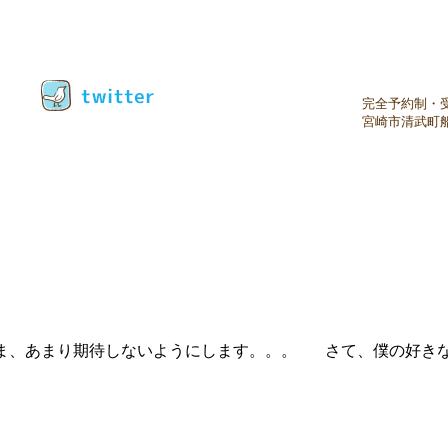
真剣に考えるサロンです！
0985
完全予約制・受
宮崎市清武町船
、あまり期待しないようにします。。。 さて、僕の好きな言