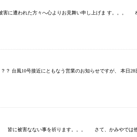
害に遭われた方々へ心よりお見舞い申し上げま す。。。 &.
 台風10号接近にともなう営業のお知らせですが、 本日28日
 皆に被害なない事を祈ります。。。 さて、かみやでは他社