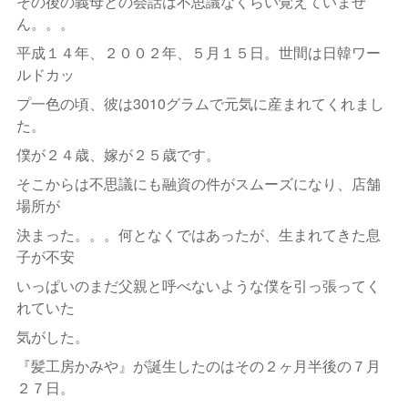
その後の義母との会話は不思議なくらい覚えていませ
ん。。。
平成１４年、２００２年、５月１５日。世間は日韓ワー
ルドカッ
プ一色の頃、彼は3010グラムで元気に産まれてくれまし
た。
僕が２４歳、嫁が２５歳です。
そこからは不思議にも融資の件がスムーズになり、店舗
場所が
決まった。。。何となくではあったが、生まれてきた息
子が不安
いっぱいのまだ父親と呼べないような僕を引っ張ってく
れていた
気がした。
『髪工房かみや』が誕生したのはその２ヶ月半後の７月
２７日。