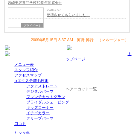
宮崎美容専門学校70周年同窓会✨
2026.7.07
登壇させてもらいました！
プライベート
2009年5月15日 8:37 AM 河野 博行 （マネージャー）
ト
ップページ
メニュー表
スタッフ紹介
アクセスマップ
αエクステ増毛技術
アクアストレート
ヘアーカット一覧
デジタルパーマ
フレンチカットグラン
ブライダルシェービング
キッズコーナー
イチゴカラー
クリープパーマ
口コミ
リンク集