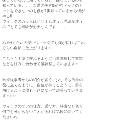
知っている。。。普通の美容師がウィッグのカ
ットをできないのも僕が1番知っているから僕が
やる‼️
ウィッグのカットはハサミも違うし理論が違う
のでとても経験が必要なんです、、、
2万円ぐらいの安いウィッグでも僕が切ればこれ
ぐらい自然に仕上がります✨
こちらも丁寧に被れるように毛量調整して前髪
などを好みに合わせて微調整していきます✨
医療従事者からの紹介が多く、少しでも治療の
役に立てるように、自信が持てるように、前を
向けるように僕も一緒になって頑張っていきま
す✨✨✨
ウィッグのケアの仕方、選び方、特徴など色々
何でも分からないことがあれば気軽に聞いてく
ださいね