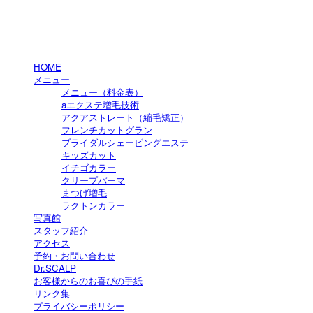
HOME
メニュー
メニュー（料金表）
aエクステ増毛技術
アクアストレート（縮毛矯正）
フレンチカットグラン
ブライダルシェービングエステ
キッズカット
イチゴカラー
クリープパーマ
まつげ増毛
ラクトンカラー
写真館
スタッフ紹介
アクセス
予約・お問い合わせ
Dr.SCALP
お客様からのお喜びの手紙
リンク集
プライバシーポリシー