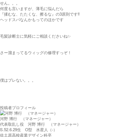
せん。。。
何度も言いますが、薄毛に悩んだら
『揉むな、たたくな、擦るな』の3原則です‼️
ヘッドスパなんかもってのほかです
毛髪診断士に気軽にご相談くださいね✨
さー溜まってるウィッグの修理すっぞ！
僕はブレない。。。
投稿者プロフィール
河野 博行 （マネージャー）
代表取乱し役 河野 博行 （マネージャー）
S.52.6.29生 O型 水星人（-）
佐土原高校産業デザイン科卒