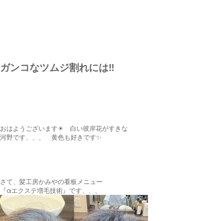
ガンコなツムジ割れには‼️
おはようございます☀ 白い彼岸花がすきな
河野です、、、 黄色も好きです✨
さて、髪工房かみやの看板メニュー
『αエクステ増毛技術』です、、、