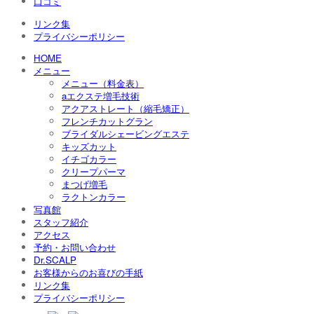
口コミ
リンク集
プライバシーポリシー
HOME
メニュー
メニュー（料金表）
aエクステ増毛技術
アクアストレート（縮毛矯正）
フレンチカットグラン
ブライダルシェービングエステ
キッズカット
イチゴカラー
クリープパーマ
まつげ増毛
ラクトンカラー
写真館
スタッフ紹介
アクセス
予約・お問い合わせ
Dr.SCALP
お客様からのお喜びの手紙
リンク集
プライバシーポリシー