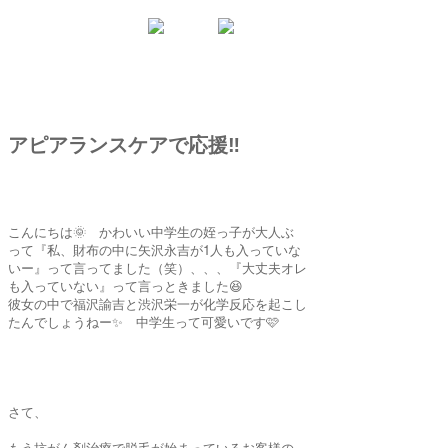
アピアランスケアで応援‼️
こんにちは🌞 かわいい中学生の姪っ子が大人ぶ
って『私、財布の中に矢沢永吉が1人も入っていな
いー』って言ってました（笑）、、、『大丈夫オレ
も入っていない』って言っときました😆
彼女の中で福沢諭吉と渋沢栄一が化学反応を起こし
たんでしょうねー✨ 中学生って可愛いです🩷
さて、
もう抗がん剤治療で脱毛が始まっているお客様の